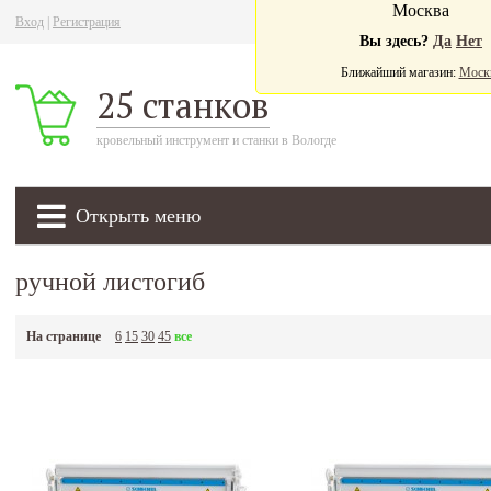
Москва
Вход
|
Регистрация
Ва
Вы здесь?
Да
Нет
Ближайший магазин:
Моск
25 станков
кровельный инструмент и станки в Вологде
Открыть меню
ручной листогиб
На странице
6
15
30
45
все