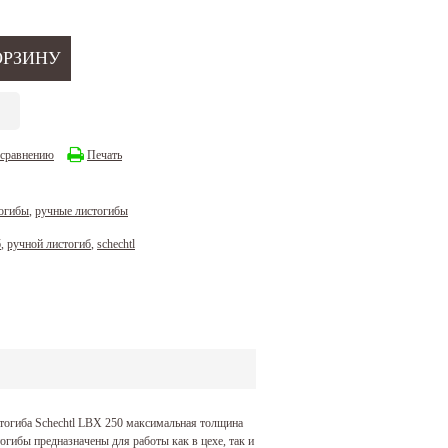
 сравнению
Печать
огибы
,
ручные листогибы
б
,
ручной листогиб
,
schechtl
тогиба Schechtl LBX 250 максимальная толщина
гибы предназначены для работы как в цехе, так и