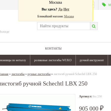
Москва
Валюта:
М
Вы здесь?
Да
Нет
Ближайший магазин:
Москва
Вологде
КОНТАКТЫ
ножницы по металлу
роликовые листогибы WUKO
ручной инструмент
лавная
»
листогибы
»
ручные листогибы
»
листогиб ручной Schechtl LBX 250
листогиб ручной Schechtl LBX 250
Артикул:
lbx 250
905 000
₽