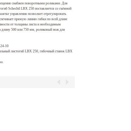
емещения снабжен поворотными роликами. Для
огиб Schechtl LBX 250 поставляется со съёмной
коятке управления позволяет отрегулировать
еспечивает прямую линию гибки по всей длине
имости от толщины листа и
необходимым
а длину 500 или 750 мм, роликовый нож для
-24-10
обильный листогиб LBX 250, гибочный станок LBX
ро.