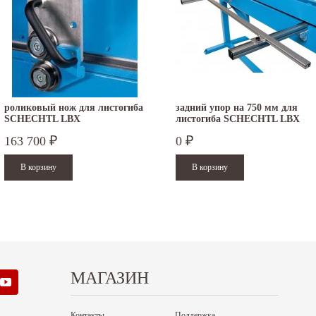
кабря - работаем...
- работаем в обычном режиме с 08 по 11...
итать дальше
Читать дальше
роликовый нож для листогиба
задний упор на 750 мм для
SCHECHTL LBX
листогиба SCHECHTL LBX
163 700
0
₽
₽
МАГАЗИН
Контакты
Поддержка