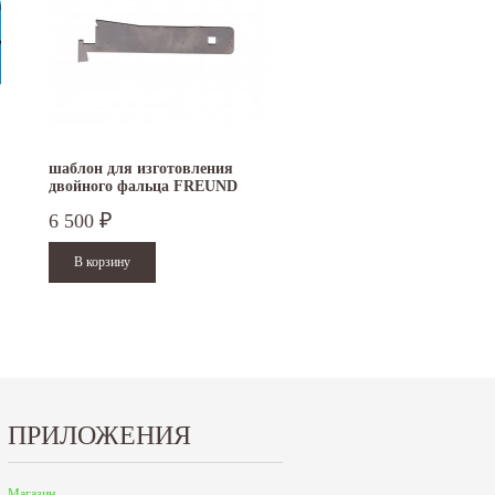
"Металл-Экспо'2024", которая...
9 до 18 часов; с...
Читать дальше
Читать дальше
шаблон для изготовления
клещи Masc AKZ для
двойного фальца FREUND
разметки
6 500
15 000
₽
₽
ПРИЛОЖЕНИЯ
Магазин