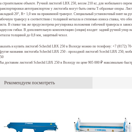
а строительном объекте. Ручной листогиб LBX 250, весом 210 кг, для мобильного пер
ранспортировки автотранспортом у листогиба могут быть сняты Т-образные опоры. Лист
акладкой 20°, R= 1,0 мм на прижимной траверсе. Специальный установочный винт на ру
ибочную траверсу в соответствии с толщиной металла и степенью износа станка, что об
иста. В станке так же предусмотрена регулировка положения гибочной траверсы в завис
адиусом гибки. В дополнительную комплектацию (опции) входят: задний ручной упор н
еталла толщиной до 0,8 мм, защитный чехол.
аказать и купить листогиб Schechtl LBX 250 в Вологде можно по телефону:
+7 (8172) 70
ругие названия листогиба Schechtl LBX 250 - проходной листогиб Scechtl LBX 250, м
50
ы доставим листогиб Schechtl LBX 250 в Вологду по цене 905 000
максимально быст
₽
Рекомендуем посмотреть