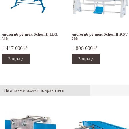
листогиб ручной Schechtl LBX
листогиб ручной Schechtl KSV
310
200
1 417 000
1 806 000
₽
₽
Вам также может понравиться
.12.2025
30.04.2025
ежим работы офисов в новогодние
30 апреля - работаем в обычном режиме с
аздники 2025 - 2026 г.: г. Москва: 29, 30
01 по 04 мая - выходные дни с 05 по 07 м