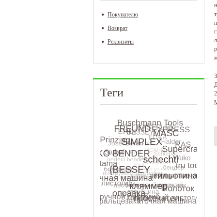
н
т
Покупателю
н
Возврат
г
л
Реквизиты
р
м
З
Д
Теги
2
М