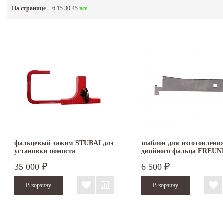
На странице
6
15
30
45
все
фальцевый зажим STUBAI для
шаблон для изготовлени
установки помоста
двойного фальца FREUN
35 000
6 500
₽
₽