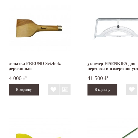
лопатка FREUND Setzholz
угломер EISENKIES для
деревянная
переноса и измерения уг
500 х 250 мм
4 000
41 500
₽
₽