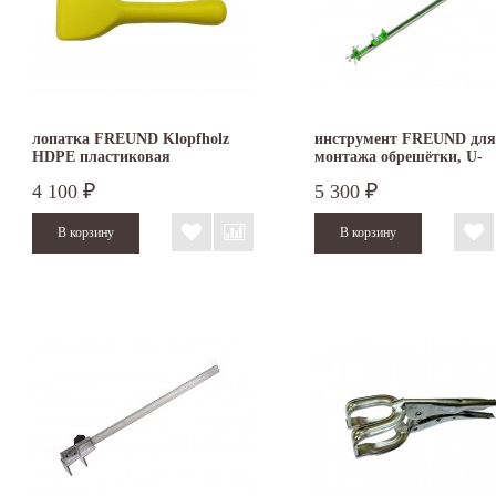
лопатка FREUND Klopfholz
инструмент FREUND для
HDPE пластиковая
монтажа обрешётки, U-
профиль, 55 см
4 100
5 300
₽
₽