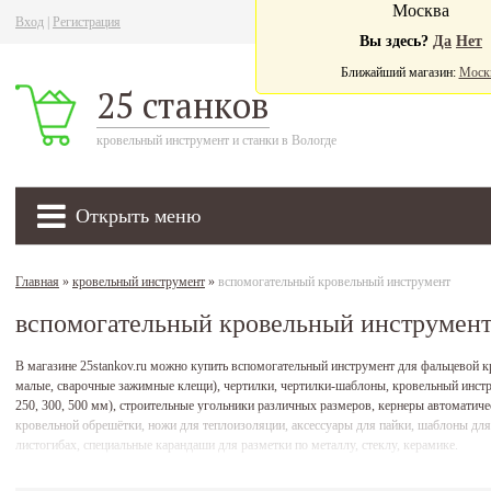
Москва
Вход
|
Регистрация
Ва
Вы здесь?
Да
Нет
Ближайший магазин:
Моск
25 станков
кровельный инструмент и станки в Вологде
Открыть меню
Главная
»
кровельный инструмент
»
вспомогательный кровельный инструмент
вспомогательный кровельный инструмен
В магазине 25stankov.ru можно купить вспомогательный инструмент для фальцевой к
малые, сварочные зажимные клещи), чертилки, чертилки-шаблоны, кровельный инстру
250, 300, 500 мм), строительные угольники различных размеров, кернеры автоматич
кровельной обрешётки, ножи для теплоизоляции, аксессуары для пайки, шаблоны для
листогибах, специальные карандаши для разметки по металлу, стеклу, керамике.