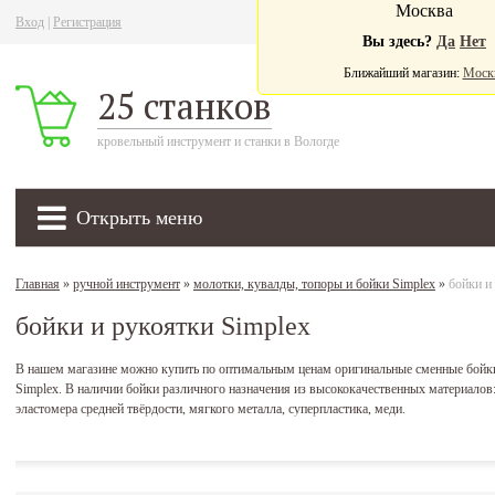
Москва
Вход
|
Регистрация
Ва
Вы здесь?
Да
Нет
Ближайший магазин:
Моск
25 станков
кровельный инструмент и станки в Вологде
Открыть меню
Главная
»
ручной инструмент
»
молотки, кувалды, топоры и бойки Simplex
»
бойки и
бойки и рукоятки Simplex
В нашем магазине можно купить по оптимальным ценам оригинальные сменные бойк
Simplex. В наличии бойки различного назначения из высококачественных материалов: 
эластомера средней твёрдости, мягкого металла, суперпластика, меди.