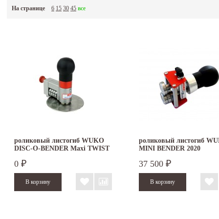
оплаты.
На странице
6
15
30
45
все
роликовый листогиб WUKO
роликовый листогиб W
DISC-O-BENDER Maxi TWIST
MINI BENDER 2020
4041
0
37 500
₽
₽