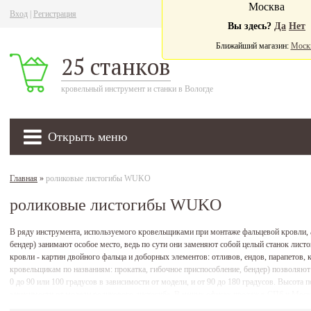
Москва
Вход
|
Регистрация
Ва
Вы здесь?
Да
Нет
Ближайший магазин:
Моск
25 станков
кровельный инструмент и станки в Вологде
Открыть меню
Главная
»
роликовые листогибы WUKO
роликовые листогибы WUKO
В ряду инструмента, используемого кровельщиками при монтаже фальцевой кровли,
бендер) занимают особое место, ведь по сути они заменяют собой целый станок лис
кровли - картин двойного фальца и доборных элементов: отливов, ендов, парапетов
кровельщикам по названиям: прокатка, гибочное приспособление, бендер) позволяют 
0 до 90 или 100 градусов в зависимости от модели, и от 90 до 180 градусов. Высота 
зависимости от модели роликового листогиба. В наших офисах продаж в СПб и Мо
2200, 2202, 2020, 2050, 2030, 4010, 4000, 3350, 3200, 4050, 4040, 7200, 7350, 6200, 