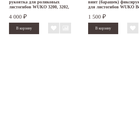
рукоятка для роликовых
винт (барашек) фиксир
листогибов WUKO 3200, 3202,
для листогибов WUKO B
3350, 3352, 3202, 7200, 8200,
4 000
1 500
₽
₽
7350