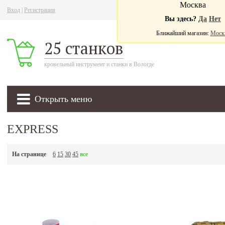
Москва
Вход
|
Регистрация
Ва
Вы здесь?
Да
Нет
Ближайший магазин:
Моск
25 станков
кровельный инструмент и станки в Вологде
Открыть меню
EXPRESS
На странице
6
15
30
45
все