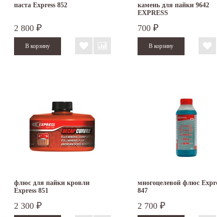
паста Express 852
камень для пайки 9642
EXPRESS
2 800
700
₽
₽
флюс для пайки кровли
многоцелевой флюс Expre
Express 851
847
2 300
2 700
₽
₽