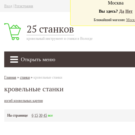
Москва
Вход
|
Регистрация
Ва
Вы здесь?
Да
Нет
Ближайший магазин:
Моск
25 станков
кровельный инструмент и станки в Вологде
Открыть меню
Главная
»
станки
»
кровельные станки
кровельные станки
изгиб кровельных картин
На странице
6
15
30
45
все