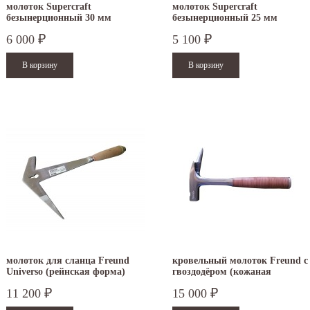
молоток Supercraft
молоток Supercraft
безынерционный 30 мм
безынерционный 25 мм
3377.030
3377.025
6 000
5 100
₽
₽
.12.2025
30.04.2025
ежим работы офисов в новогодние
30 апреля - работаем в обычном режиме с
аздники 2025 - 2026 г.: г. Москва: 29, 30
01 по 04 мая - выходные дни с 05 по 07 м
кабря -...
- работаем в...
итать дальше
Читать дальше
молоток для сланца Freund
кровельный молоток Freund с
Universo (рейнская форма)
гвоздодёром (кожаная
правый
рукоятка)
11 200
15 000
₽
₽