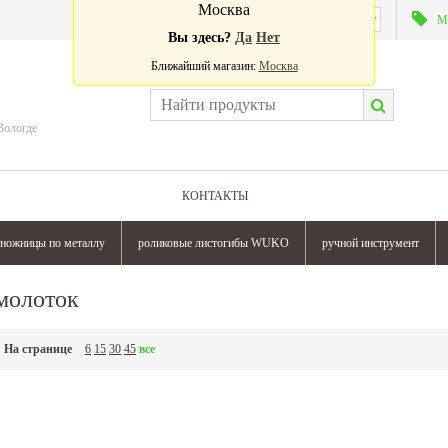
Москва
Валюта:
М
Вы здесь?
Да
Нет
Ближайший магазин:
Москва
Вологде
КОНТАКТЫ
ножницы по металлу
роликовые листогибы WUKO
ручной инструмент
молоток
На странице
6
15
30
45
все