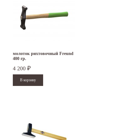
молоток рихтовочный Freund
400 гр.
4 200
₽