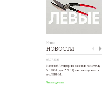
Наши
НОВОСТИ
07.07.2026
29
Новинка! Легендарные ножницы по металлу
Р
STUBAI ( арт. 269011) теперь выпускаются
пр
и с ЛЕВЫМ...
де
Читать дальше
Ч