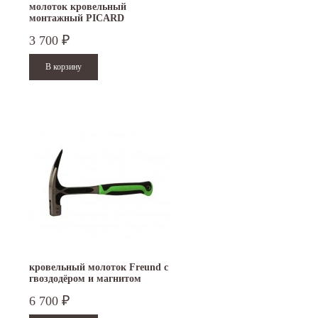
молоток кровельный
монтажный PICARD
3 700
₽
15.10.2024
29.12.2023
Приглашаем посетить наш стенд на 30-й
Режим работы офисов в Москве и
ая
Международной промышленной выставке...
Петербурге. Москва. 29 декабря 20
9 до 18 часов; с 30 декабря...
Читать дальше
Читать дальше
кровельный молоток Freund c
гвоздодёром и магнитом
6 700
₽