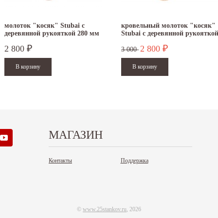
молоток "косяк" Stubai с
кровельный молоток "косяк"
деревянной рукояткой 280 мм
Stubai с деревянной рукоятко
2 800
2 800
₽
₽
3 000
МАГАЗИН
Контакты
Поддержка
©
www.25stankov.ru
, 2026