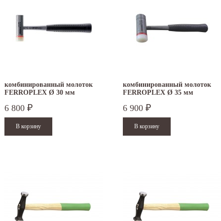
комбинированный молоток
комбинированный молоток
FERROPLEX Ø 30 мм
FERROPLEX Ø 35 мм
стальной и нейлоновый боёк
стальной и нейлоновый боёк
6 800
6 900
₽
₽
3677.035