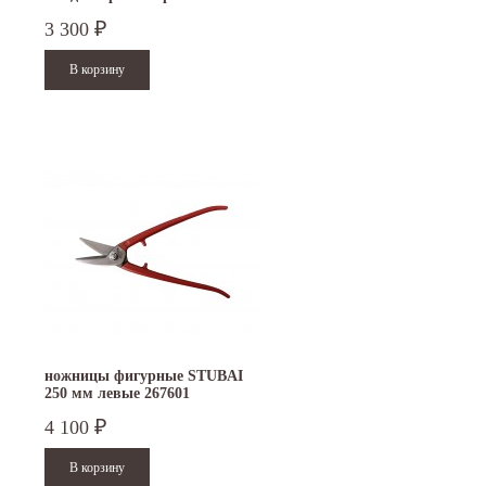
3 300
₽
ножницы фигурные STUBAI
250 мм левые 267601
4 100
₽