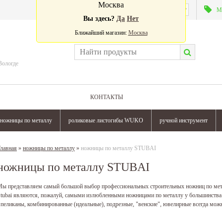
Москва
Валюта:
М
Вы здесь?
Да
Нет
Ближайший магазин:
Москва
Вологде
КОНТАКТЫ
ножницы по металлу
роликовые листогибы WUKO
ручной инструмент
лавная
»
ножницы по металлу
»
ножницы по металлу STUBAI
ножницы по металлу STUBAI
ы представляем самый большой выбор профессиональных строительных ножниц по ме
tubai являются, пожалуй, самыми излюбленными ножницами по металлу у большинст
 пеликаны, комбинированные (идеальные), подрезные, "венские", ювелирные всегда мож