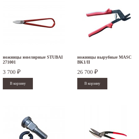
ножницы ювелирные STUBAI
ножницы вырубные MASC
271001
BK1/II
3 700
26 700
₽
₽