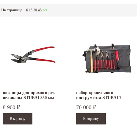
На странице
6
15
30
45
все
ножницы для прямого реза
набор кровельного
пеликаны STUBAI 350 мм
инструмента STUBAI 7
ПВХ правые 269011
предметов S283905
8 900
70 000
₽
₽