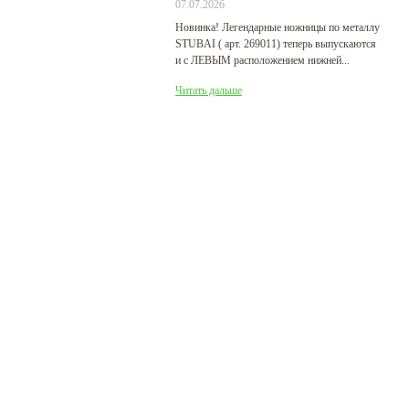
07.07.2026
29
Новинка! Легендарные ножницы по металлу
Р
STUBAI ( арт. 269011) теперь выпускаются
пр
и с ЛЕВЫМ расположением нижней...
де
Читать дальше
Ч