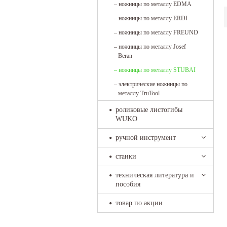
–
ножницы по металлу EDMA
–
ножницы по металлу ERDI
–
ножницы по металлу FREUND
–
ножницы по металлу Josef
Beran
–
ножницы по металлу STUBAI
–
электрические ножницы по
металлу TruTool
роликовые листогибы
WUKO
ручной инструмент
станки
техническая литература и
пособия
товар по акции