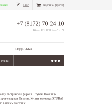
агазин
Блог
Корзина:
(пусто)
+7 (8172) 70-24-10
Пн—Пт 00:00—23:59
ПОДДЕРЖКА
станки
таллу австрийской фирмы Штубай. Ножницы
ва кровельщиков Европы. Купить ножницы STUBAI
но в нашем магазине.