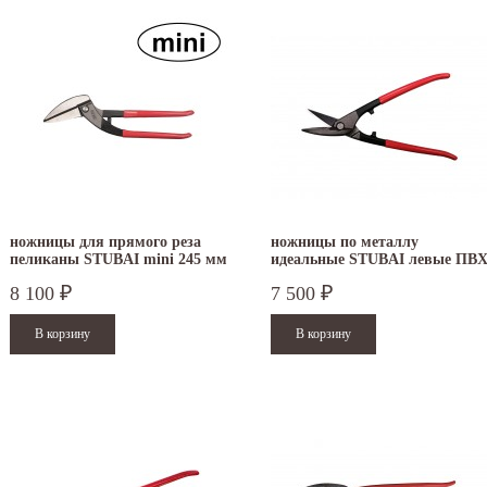
ножницы для прямого реза
ножницы по металлу
пеликаны STUBAI mini 245 мм
идеальные STUBAI левые ПВ
ПВХ правые 269012
270511
8 100
7 500
₽
₽