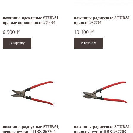
.12.2025
30.04.2025
ежим работы офисов в новогодние
30 апреля - работаем в обычном режиме с
аздники 2025 - 2026 г.: г. Москва: 29, 30
01 по 04 мая - выходные дни с 05 по 07 м
ножницы идеальные STUBAI
ножницы радиусные STUBAI
кабря -...
- работаем в обычном режиме с 08 по...
правые окрашенные 270001
правые 267701
итать дальше
Читать дальше
6 900
10 100
₽
₽
ножницы радиусные STUBAI,
ножницы радиусные STUBAI
левые, ручки в ПВХ 267704
правые, ручки ПВХ 267703