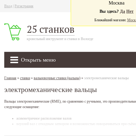
Москва
Вход
|
Регистрация
Ва
Вы здесь?
Да
Нет
Ближайший магазин:
Моск
25 станков
кровельный инструмент и станки в Вологде
Открыть меню
Главная
»
станки
»
вальцовочные станки (вальцы)
»
электромеханические вальцы
электромеханические вальцы
Вальцы электромеханические (RME),
по сравнению с ручными, это производительны
следующие оснащение:
асимметричное расположение валов
верхний вал с откидным затвором и возможностью поворачиваться при съёме
конусное формообразование деталей за счёт установки под углом заднего вал
быстрая установка нижнего вала