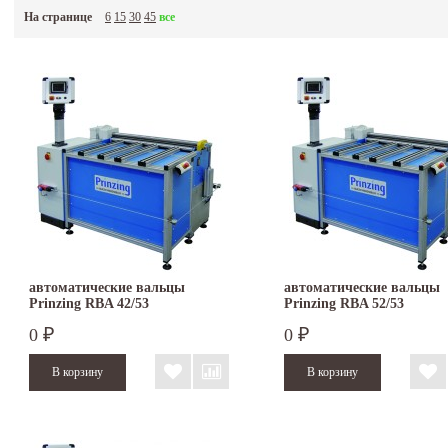
точная установка заднего вала при помощи ходового винта с цифровой индик
На странице
6
15
30
45
все
привод через редуктор от оснащенного тормозом двигателя.
Немецкая фирма PRINZING Maschinenbau
предлагает вальцы с электроприводом ра
обрабатываемого листа до 4,5мм, при рабочей длине 1030мм. В стандартной комплек
могут иметь шлифованную или полированную поверхность, повышенную твёрдость и
гибочный паз, а нижний и задний закладные канавки для проволоки. Двигатель может
привод на 3 вала. Дополнительно вальцы могут быть оснащены боковым упором для
подгибающим приспособлением с четвёртым передним валом, электроприводом задн
автоматические вальцы
автоматические вальцы
Prinzing RBA 42/53
Prinzing RBA 52/53
0
0
₽
₽