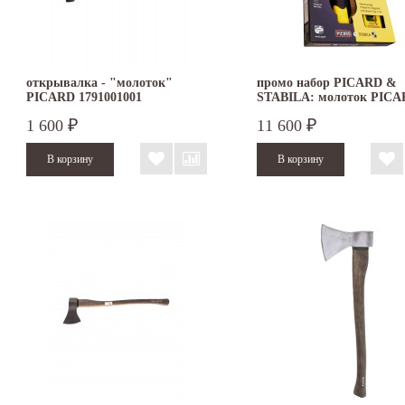
открывалка - "молоток"
промо набор PICARD &
PICARD 1791001001
STABILA: молоток PICA
рулетка STABILA + уров
1 600
11 600
₽
₽
STABILA 0070080-001