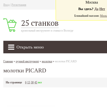
Москва
Вход
|
Регистрация
Ва
Вы здесь?
Да
Нет
Ближайший магазин:
Моск
25 станков
кровельный инструмент и станки в Вологде
Открыть меню
Главная
»
ручной инструмент
»
молотки
»
молотки PICARD
молотки PICARD
На странице
6
15
30
45
все