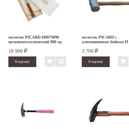
молоток PICARD H0079090
молоток PICARD с
цельнометаллический 800 гр.
алюминиевым бойком Ø 
в деревянной коробке
мм
18 900
3 700
₽
₽