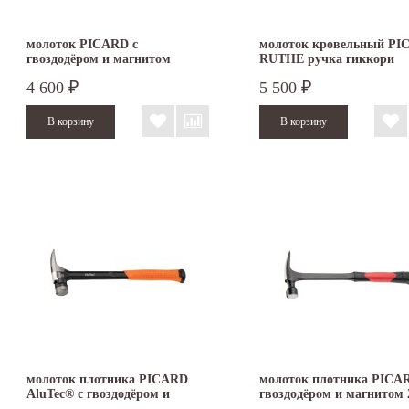
молоток PICARD с
молоток кровельный PI
гвоздодёром и магнитом
RUTHE ручка гиккори
розовая рукоятка 0062610
4 600
5 500
₽
₽
молоток плотника PICARD
молоток плотника PICA
AluTec® с гвоздодёром и
гвоздодёром и магнитом 
магнитом
компонентная рукоятка