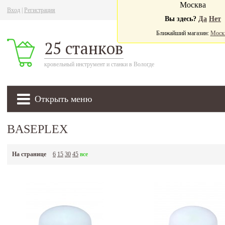
Москва
Вход
|
Регистрация
Ва
Вы здесь?
Да
Нет
Ближайший магазин:
Моск
25 станков
кровельный инструмент и станки в Вологде
Открыть меню
BASEPLEX
На странице
6
15
30
45
все