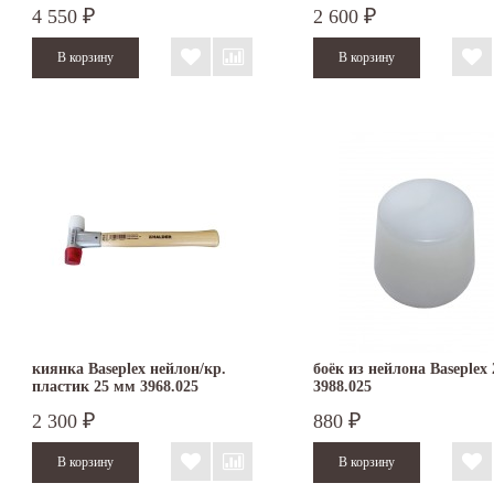
4 550
2 600
₽
₽
киянка Baseplex нейлон/кр.
боёк из нейлона Baseplex
пластик 25 мм 3968.025
3988.025
2 300
880
₽
₽