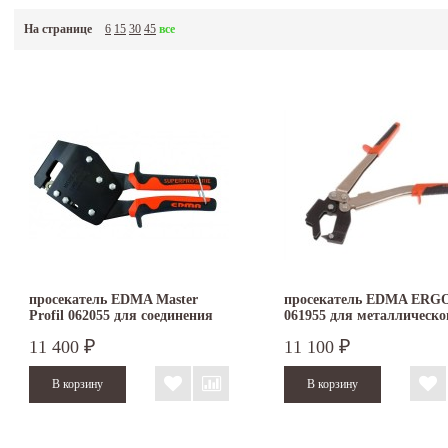
На странице
6
15
30
45
все
просекатель EDMA Master
просекатель EDMA ERG
Profil 062055 для соединения
061955 для металлическо
профиля
профиля
11 400
11 100
₽
₽