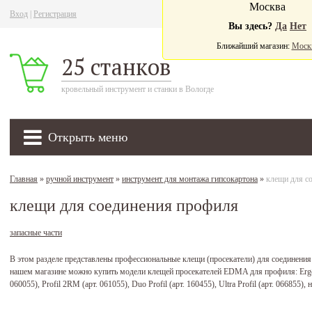
Москва
Вход
|
Регистрация
Ва
Вы здесь?
Да
Нет
Ближайший магазин:
Моск
25 станков
кровельный инструмент и станки в Вологде
Открыть меню
Главная
»
ручной инструмент
»
инструмент для монтажа гипсокартона
»
клещи для с
клещи для соединения профиля
запасные части
В этом разделе представлены профессиональные клещи (просекатели) для соединения
нашем магазине можно купить модели клещей просекателей EDMA для профиля: Ergotop (
060055), Profil 2RM (арт. 061055), Duo Profil (арт. 160455), Ultra Profil (арт. 066855),