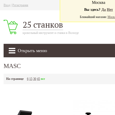
Москва
Вход
|
Регистрация
Ва
Вы здесь?
Да
Нет
Ближайший магазин:
Моск
25 станков
кровельный инструмент и станки в Вологде
Открыть меню
MASC
На странице
6
15
30
45
все