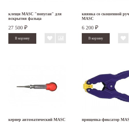
клещи MASC "попугаи" для
киянка со скошенной ру
вскрытия фальца
MASC
27 500
6 200
₽
₽
кернер автоматический MASC
прищепка-фиксатор MA