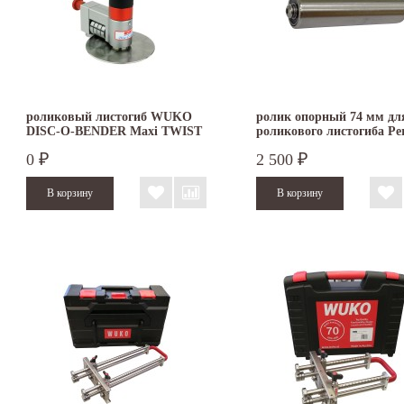
роликовый листогиб WUKO
ролик опорный 74 мм дл
DISC-O-BENDER Maxi TWIST
роликового листогиба Per
4041
Bender
0
2 500
₽
₽