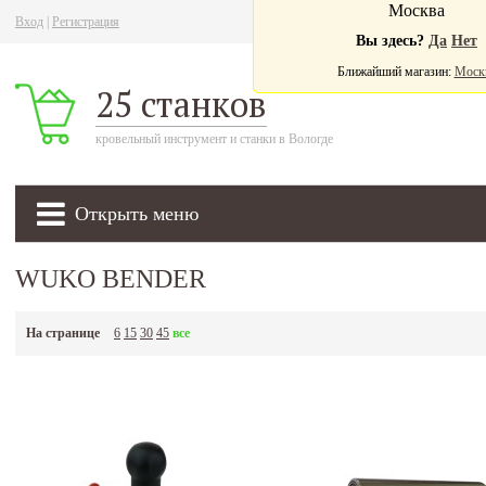
Москва
Вход
|
Регистрация
Ва
Вы здесь?
Да
Нет
Ближайший магазин:
Моск
25 станков
кровельный инструмент и станки в Вологде
Открыть меню
WUKO BENDER
На странице
6
15
30
45
все