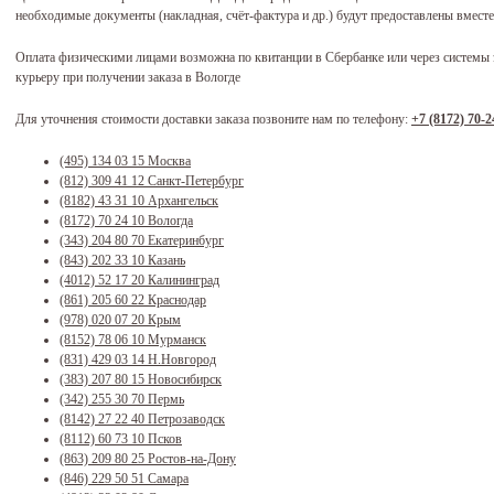
необходимые документы (накладная, счёт-фактура и др.) будут предоставлены вместе
Оплата физическими лицами возможна по квитанции в Сбербанке или через системы
курьеру при получении заказа в Вологде
Для уточнения стоимости доставки заказа позвоните нам по телефону:
+7 (8172) 70-2
(495) 134 03 15
Москва
(812) 309 41 12
Санкт-Петербург
(8182) 43 31 10
Архангельск
(8172) 70 24 10
Вологда
(343) 204 80 70
Екатеринбург
(843) 202 33 10
Казань
(4012) 52 17 20
Калининград
(861) 205 60 22
Краснодар
(978) 020 07 20
Крым
(8152) 78 06 10
Мурманск
(831) 429 03 14
Н.Новгород
(383) 207 80 15
Новосибирск
(342) 255 30 70
Пермь
(8142) 27 22 40
Петрозаводск
(8112) 60 73 10
Псков
(863) 209 80 25
Ростов-на-Дону
(846) 229 50 51
Самара