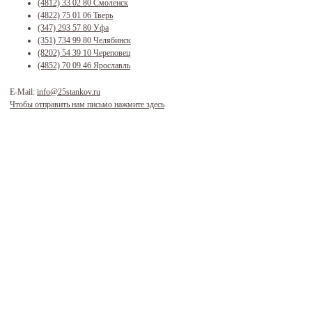
(4812) 33 02 80
Смоленск
(4822) 75 01 06
Тверь
(347) 293 57 80
Уфа
(351) 734 99 80
Челябинск
(8202) 54 39 10
Череповец
(4852) 70 09 46
Ярославль
E-Mail:
info@25stankov.ru
Чтобы отправить нам письмо нажмите здесь