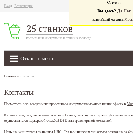
Москва
Вход
|
Регистрация
Ва
Вы здесь?
Да
Нет
Ближайший магазин:
Моск
25 станков
кровельный инструмент и станки в Вологде
Открыть меню
Главная
»
Контакты
Контакты
Посмотреть весь ассортимент кровельного инструмента можно в наших офисах в
Мос
К сожалению, на данный момент офис в Вологде мы еще не открыли. Доставка вашего
осуществляется курьерской службой DPD или транспортной компанией.
Цены на наши товары включают НДС. Для юридических лиц оплата возможна по безн