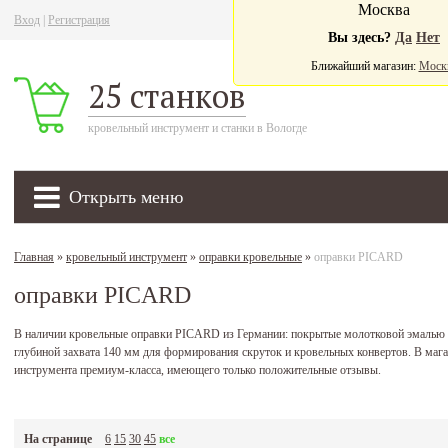
Москва
Вход
|
Регистрация
Ва
Вы здесь?
Да
Нет
Ближайший магазин:
Моск
25 станков
кровельный инструмент и станки в Вологде
Открыть меню
Главная
»
кровельный инструмент
»
оправки кровельные
»
оправки PICARD
оправки PICARD
В наличии кровельные оправки PICARD из Германии: покрытые молотковой эмалью о
глубиной захвата 140 мм для формирования скруток и кровельных конвертов. В мага
инструмента премиум-класса, имеющего только положительные отзывы.
На странице
6
15
30
45
все