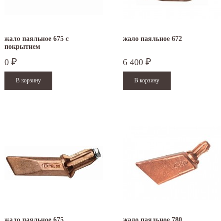
жало паяльное 675 с
жало паяльное 672
покрытием
0
6 400
₽
₽
жало паяльное 675
жало паяльное 780