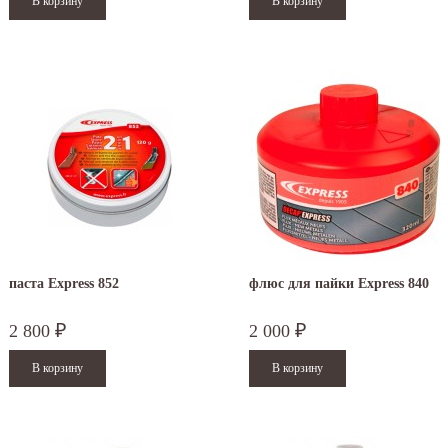
паста Express 852
флюс для пайки Express 840
2 800
2 000
₽
₽