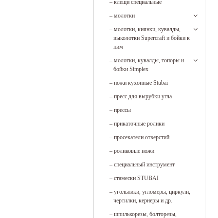
–
клещи специальные
–
молотки
–
молотки, киянки, кувалды,
выколотки Supercraft и бойки к
ним
–
молотки, кувалды, топоры и
бойки Simplex
–
ножи кухонные Stubai
–
пресс для вырубки угла
–
прессы
–
прикаточные ролики
–
просекатели отверстий
–
роликовые ножи
–
специальный инструмент
–
стамески STUBAI
–
угольники, угломеры, циркули,
чертилки, кернеры и др.
–
шпилькорезы, болторезы,