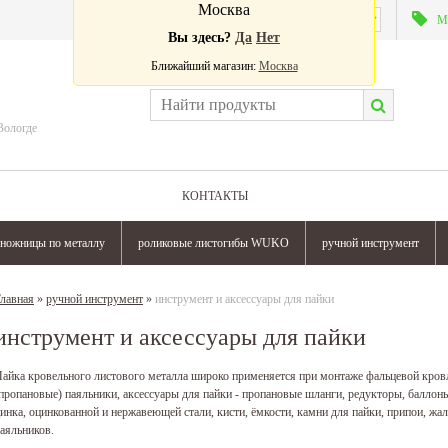
Москва
Валюта:
М
Вы здесь?
Да
Нет
Ближайший магазин:
Москва
Вологде
КОНТАКТЫ
ножницы по металлу
роликовые листогибы WUKO
ручной инструмент
лавная
»
ручной инструмент
»
инструмент и аксессуары для пайки
инструмент и аксессуары для пайки
айка кровельного листового металла широко применяется при монтаже фальцевой кров
пропановые) паяльники, аксессуары для пайки - пропановые шланги, редукторы, баллон
инка, оцинкованной и нержавеющей стали, кисти, ёмкости, камни для пайки, припои, жа
аяльников.