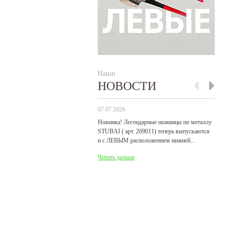
Наши
НОВОСТИ
07.07.2026
29
Новинка! Легендарные ножницы по металлу
Р
STUBAI ( арт. 269011) теперь выпускаются
пр
и с ЛЕВЫМ расположением нижней...
де
Читать дальше
Ч