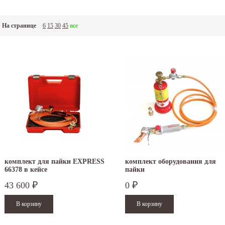
На странице
6
15
30
45
все
комплект для пайки EXPRESS
комплект оборудования для
66378 в кейсе
пайки
43 600
0
₽
₽