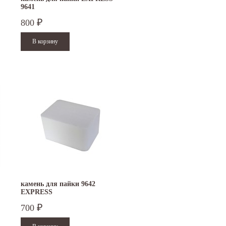
9641
800
₽
15.10.2024
29.12.2023
Приглашаем посетить наш стенд на 30-й
Режим работы офисов в Москве и
ая
Международной промышленной выставке
Петербурге. Москва. 29 декабря 20
"Металл-Экспо'2024", которая пройдет...
9 до 18 часов; с 30 декабря 2023 г.,
Читать дальше
Читать дальше
камень для пайки 9642
EXPRESS
700
₽