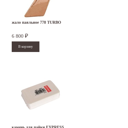
жало паяльное 778 TURBO
6 800
₽
камень для пайки EXPRESS