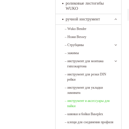
роликовые листогибы
WUKO
ручной инструмент
–
Wuko Bender
–
Ножи Bessey
–
Струбцины
–
зажимы
–
инструмент для монтажа
гипсокартона
–
инструмент для резки DIN
рейки
–
инструмент для укладки
ламината
–
инструмент и аксессуары для
пайки
–
киянки и бойки Baseplex
–
клещи для соединения профиля