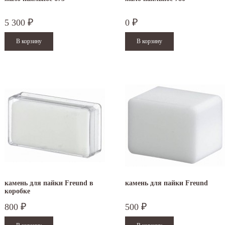
5 300
0
₽
₽
.12.2025
30.04.2025
ежим работы офисов в новогодние
30 апреля - работаем в обычном режиме с
аздники 2025 - 2026 г.: г. Москва: 29, 30
01 по 04 мая - выходные дни с 05 по 07 м
кабря - работаем в обычном...
- работаем в обычном...
итать дальше
Читать дальше
камень для пайки Freund в
камень для пайки Freund
коробке
800
500
₽
₽