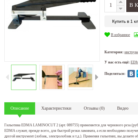
Купить в 1 к
В избранное
Категория:
инструм
У нас есть ещё:
ED
Поделиться:
Описание
Характеристики
Отзывы
(
0
)
Видео
Гильотина EDMA LAMINOCUT 2 (арт. 089755) применяется для чернового реза (рубк
EDMA служит, прежде всего, для быстрой резки ламината, а если необходимо получен
другой инструмент (лобзик, электролобзик и т.д.). Применяя гильотину, вы делаете 